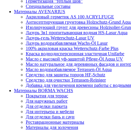
Герметизация "теплый шов"
Специальные составы
Материалы AVENARIUS
Акриловый герметик AS 100 ACRYLFUGE
Антисептирующая грунтовка Holzschutz-Grund Aqu
Изолирующий грунт для древесины Holzisolier-Gru
Лазурь 3в1 пропитывающая водная HS-Lasur Aqua
Лазурь-гель Wetterschutz-Lasur UV
Лазурь водоразбавляемая Wachs-Öl Lasur
100% акриловая краска Wetterschutz-Farbe Plus
Краска воднодисперсионная эластичная Unifarbe
Масло с высокой уф-защитой Pflege-Öl Aqua UV
Масло натуральное для деревянных фасадов и интер
Масло водоразбавляемое Terrassen-Öl Aqua
Средство для защиты торцов HF-Schutz
Средство для очистки Terrassen-Reiniger
Добавка для увеличения времени работы с водным
Материалы BORMA WACHS
Покрытия для террас
Для наружных работ
Для отделки паркета
Для интерьера и мебели
Для отделки бань и саун
Реставрационные материалы
Материалы для золочения