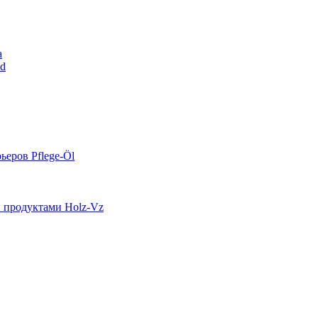
a
nd
ьеров Pflege-Öl
и продуктами Holz-Vz