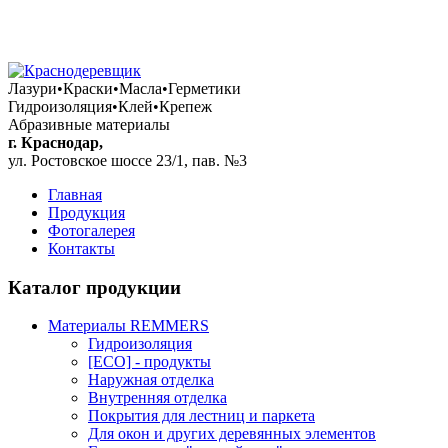
+7 (861) 292 88 18
+7 (928) 040 07 91
+7 (906) 436 99 91
Лазури•Краски•Масла•Герметики
Гидроизоляция•Клей•Крепеж
Абразивные материалы
г. Краснодар,
ул. Ростовское шоссе 23/1, пав. №3
Главная
Продукция
Фотогалерея
Контакты
Каталог продукции
Материалы REMMERS
Гидроизоляция
[ECO] - продукты
Наружная отделка
Внутренняя отделка
Покрытия для лестниц и паркета
Для окон и других деревянных элементов