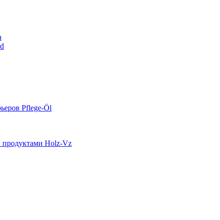
a
nd
ьеров Pflege-Öl
и продуктами Holz-Vz