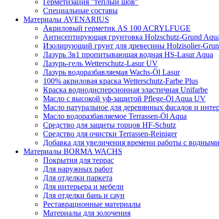
Герметизация "теплый шов"
Специальные составы
Материалы AVENARIUS
Акриловый герметик AS 100 ACRYLFUGE
Антисептирующая грунтовка Holzschutz-Grund Aqu
Изолирующий грунт для древесины Holzisolier-Gru
Лазурь 3в1 пропитывающая водная HS-Lasur Aqua
Лазурь-гель Wetterschutz-Lasur UV
Лазурь водоразбавляемая Wachs-Öl Lasur
100% акриловая краска Wetterschutz-Farbe Plus
Краска воднодисперсионная эластичная Unifarbe
Масло с высокой уф-защитой Pflege-Öl Aqua UV
Масло натуральное для деревянных фасадов и интер
Масло водоразбавляемое Terrassen-Öl Aqua
Средство для защиты торцов HF-Schutz
Средство для очистки Terrassen-Reiniger
Добавка для увеличения времени работы с водным
Материалы BORMA WACHS
Покрытия для террас
Для наружных работ
Для отделки паркета
Для интерьера и мебели
Для отделки бань и саун
Реставрационные материалы
Материалы для золочения