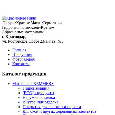
+7 (861) 292 88 18
+7 (928) 040 07 91
+7 (906) 436 99 91
Лазури•Краски•Масла•Герметики
Гидроизоляция•Клей•Крепеж
Абразивные материалы
г. Краснодар,
ул. Ростовское шоссе 23/1, пав. №3
Главная
Продукция
Фотогалерея
Контакты
Каталог продукции
Материалы REMMERS
Гидроизоляция
[ECO] - продукты
Наружная отделка
Внутренняя отделка
Покрытия для лестниц и паркета
Для окон и других деревянных элементов