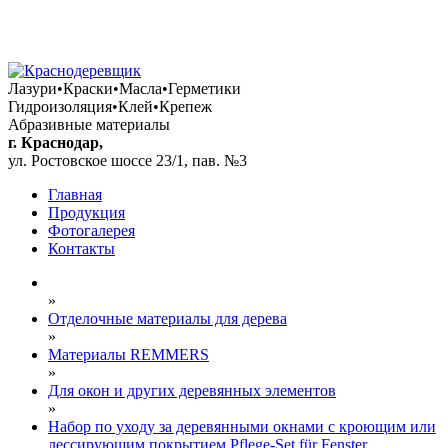
+7 (861) 292 88 18
+7 (928) 040 07 91
+7 (906) 436 99 91
Лазури•Краски•Масла•Герметики
Гидроизоляция•Клей•Крепеж
Абразивные материалы
г. Краснодар,
ул. Ростовское шоссе 23/1, пав. №3
Главная
Продукция
Фотогалерея
Контакты
»
Отделочные материалы для дерева
»
Материалы REMMERS
»
Для окон и других деревянных элементов
»
Набор по уходу за деревянными окнами с кроющим или
лессирующим покрытием Pflege-Set für Fenster