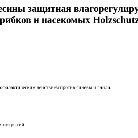
весины защитная влагорегулир
грибков и насекомых Holzschut
профилактическим действием против синевы и гнили.
их покрытий