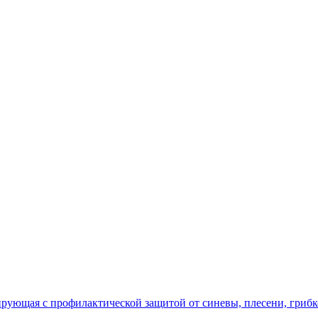
рующая с профилактической защитой от синевы, плесени, грибк