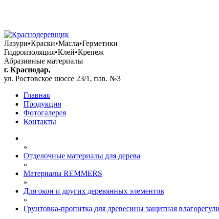
+7 (861) 292 88 18
+7 (928) 040 07 91
+7 (906) 436 99 91
Лазури•Краски•Масла•Герметики
Гидроизоляция•Клей•Крепеж
Абразивные материалы
г. Краснодар,
ул. Ростовское шоссе 23/1, пав. №3
Главная
Продукция
Фотогалерея
Контакты
»
Отделочные материалы для дерева
»
Материалы REMMERS
»
Для окон и других деревянных элементов
»
Грунтовка-пропитка для древесины защитная влагорегули