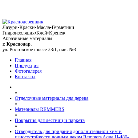
+7 (861) 292 88 18
+7 (928) 040 07 91
+7 (906) 436 99 91
Лазури•Краски•Масла•Герметики
Гидроизоляция•Клей•Крепеж
Абразивные материалы
г. Краснодар,
ул. Ростовское шоссе 23/1, пав. №3
Главная
Продукция
Фотогалерея
Контакты
»
Отделочные материалы для дерева
»
Материалы REMMERS
»
Покрытия для лестниц и паркета
»
Отвердитель для придания дополнительной хим и
износостойкости водным лакам Remmers Aqua H-480-